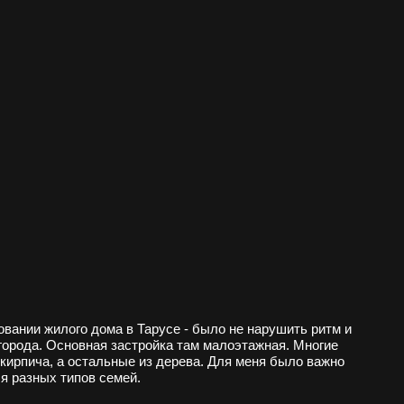
ома в Тарусе - было не нарушить ритм и
ая застройка там малоэтажная. Многие
альные из дерева. Для меня было важно
 семей.
бщественным пространством, где тарусяне
ультурные события в городе. Ещё одним
 стена, оставшаяся от ранее стоявшей на
 ее, и гармонично взаимодействовать с ней