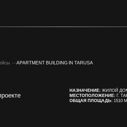
info@futurebur
+7 (999) 962
—
APARTMENT BUILDING IN TARUSA
НАЗНАЧЕНИЕ:
ЖИЛОЙ ДОМ
те
МЕСТОПОЛОЖЕНИЕ:
Г. ТАРУСА, УЛ. К. 
ОБЩАЯ ПЛОЩАДЬ:
1510 М. КВ.