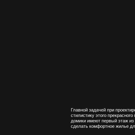
Главной задачей при проектировании жилого д
стилистику этого прекрасного города. Основн
домики имеют первый этаж из кирпича, а ост
сделать комфортное жилье для разных типов
Посреди участка расположена оранжерея с о
пция
смогли бы собираться вместе, и обсуждать к
важным аспектом проекта являлась кирпичная
этом участке бани. Мне захотелось сохранить
при проектировании.