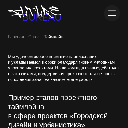
info@futurebureau.ru
+7 (999) 962-89-96
info@fut
+7 (99
Главная
—
О нас
—
Таймлайн
Мы уделяем особое внимание планированию
и укладываемся в сроки благодаря гибким методикам
управления проектами. Наша команда взаимодействует
с заказчиками, поддерживая прозрачность и точность
исполнения задач на каждом этапе работы.
Пример этапов проектного
таймлайна
в сфере проектов «Городской
дизайн и урбанистика»
Инициация проекта
(1 неделя)
Определение целей и требований заказчика.
Составление первичного концепта и утверждение