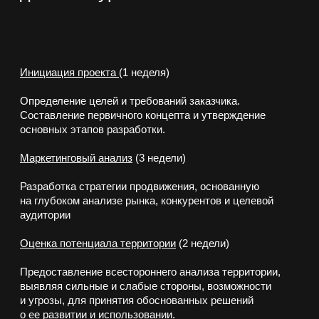
основных этапов разработки.
Маркетинговый анализ
(3 недели)
Разработка стратегии продвижения, основанную
на глубоком анализе рынка, конкурентов и целевой
аудитории
Оценка потенциала территории
(2 недели)
Предоставление всестороннего анализа территории,
выявляя сильные и слабые стороны, возможности
и угрозы, для принятия обоснованных решений
о ее развитии и использовании.
Архитектурная и планировочная концепция
(4 недели)
Создание детального проектного задания
и архитектурных решений. Разработка концептуального
и дизайнерского решения.
Финансовый анализ и обоснование
(2 недели)
Демонстрирует экономическую целесообразность
проекта, подкрепленную расчетами и анализом, чтобы
доказать его инвестиционную привлекательность
и устойчивость.
Внедрение и реализация
(4 недели)
Конкретный план действий, ресурсы и сроки для
успешного претворения проекта в жизнь, обеспечивая