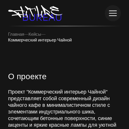
info@futurebureau.ru
+7 (999) 962-89-96
info@fut
Главная
—
Кейсы
—
+7 (99
Коммерческий интерьер Чайной
О проекте
Проект "Коммерческий интерьер Чайной"
представляет собой современный дизайн
чайного кафе в минималистичном стиле с
элементами индустриального шика,
сочетающим бетонные поверхности, синие
акценты и яркие красные лампы для уютной
атмосферы.