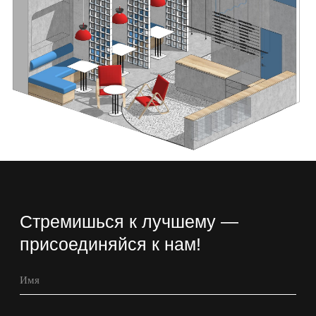
Соглашаюсь с Политикой конфиденциальности
Отправить
Политика конфиденциальности
ИП Арсланов Оскар Рифхатович
ИНН 027412645701
ОГРНИП 324028000175069